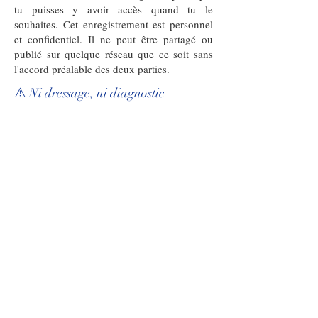
tu puisses y avoir accès quand tu le
souhaites. Cet enregistrement est personnel
et confidentiel. Il ne peut être partagé ou
publié sur quelque réseau que ce soit sans
l'accord préalable des deux parties.
⚠️ Ni dressage, ni diagnostic
La communication animale ne remplace pas
un suivi vétérinaire, comportemental ou
éducatif. Elle n’est ni un outil de contrôle, ni
une méthode d’éducation. Elle vient éclairer,
apaiser, ouvrir le dialogue.
🤲 Présence, ancrage et sensibilité
Je me rends disponible, intérieurement et
énergétiquement, pour chaque
communication. Je respecte les rythmes et
les silences, et j’accueille ce qui se présente,
dans la confiance.
Hélèna