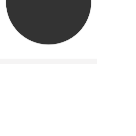
© 2025 Hélèna Gaffé –
06.27.35.13.48
Ailée.na | Communication animale &
Accompagnement intuitif du Lien Animal–
Gardienne
Politique de confidentialité
Politique de cookies
Mentions légales