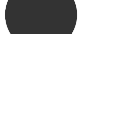
© 2025 Hélèna Gaffé –
06.27.35.13.48
Ailée.na | Communication animale &
Accompagnement intuitif du Lien Animal–
Gardienne
Politique de confidentialité