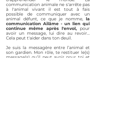
communication animale ne s'arrête pas
à l'animal vivant il est tout à fais
possible de communiquer avec un
animal défunt,
ce que je nomme,
la
communication Ailâme - un lien qui
continue même après l'envol,
pour
avoir un message, lui dire au revoir...
Cela peut t'aider dans ton deuil.
Je suis la messagère entre l’animal et
son gardien. Mon rôle, te restituer le(s)
message(s) qu’il peut avoir pour toi et
lui transmettre les tiens. ​La
communication animale est un
travail
d’équipe nous sommes tous 3
acteurs.​​​​​​​​
En savoir plus...
© 2025 Hélèna Gaffé –
06.27.35.13.48
Ailée.na | Communication animale &
Accompagnement intuitif du Lien Animal–
Gardienne