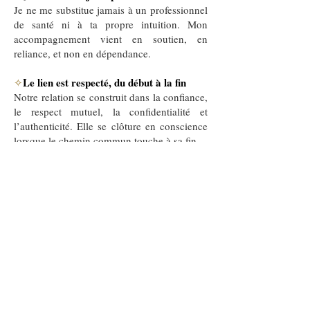
Je ne me substitue jamais à un professionnel
de santé ni à ta propre intuition. Mon
accompagnement vient en soutien, en
reliance, et non en dépendance.
Le lien est respecté, du début à la fin
✧
Notre relation se construit dans la confiance,
le respect mutuel, la confidentialité et
l’authenticité. Elle se clôture en conscience
lorsque le chemin commun touche à sa fin.
✧
Une présence juste et alignée
Mon accompagnement ne est pas un
“programme à suivre”, mais un chemin
d’âme à parcourir ensemble, dans le respect
de ta sensibilité, de ton histoire, et de ta
manière d’avancer dans la vie.
Je suis là pour te soutenir, éclairer ce qui
demande à l’être, et te rappeler, séance après
séance, que tout est déjà en toi.